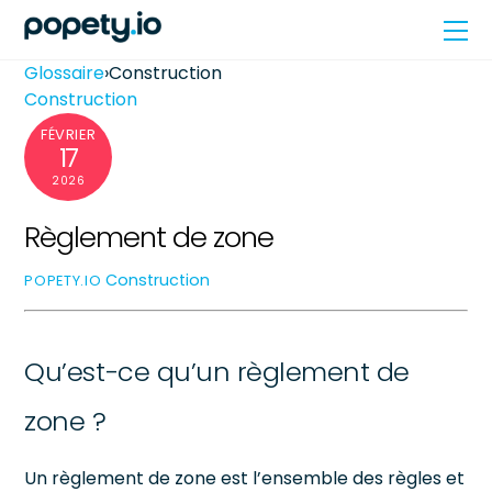
Skip
Me
to
content
Glossaire
›
Construction
Construction
FÉVRIER
17
2026
Règlement de zone
Construction
POPETY.IO
Qu’est-ce qu’un règlement de
zone ?
Un règlement de zone est l’ensemble des règles et