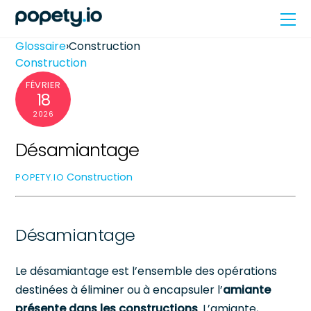
Skip
Me
to
content
Glossaire
›
Construction
Construction
FÉVRIER
18
2026
Désamiantage
Construction
POPETY.IO
Désamiantage
Le désamiantage est l’ensemble des opérations
destinées à éliminer ou à encapsuler l’
amiante
présente dans les constructions
. L’amiante,