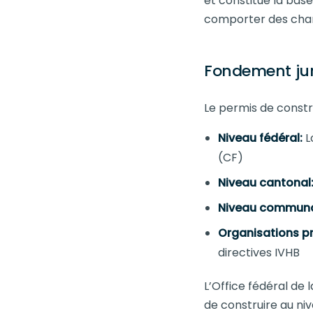
et constitue la base 
comporter des charg
Fondement jur
Le permis de constr
Niveau fédéral:
L
(CF)
Niveau cantonal
Niveau communa
Organisations pr
directives IVHB
L’Office fédéral de
de construire au niv