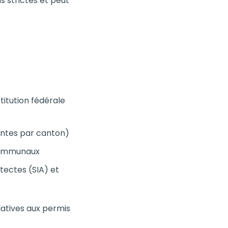
ns strictes et peut
titution fédérale
entes par canton)
 communaux
tectes (SIA) et
latives aux permis