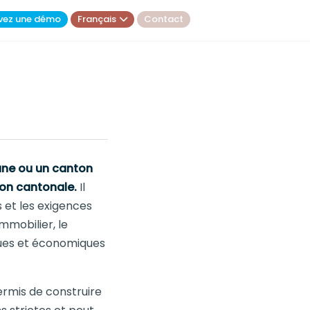
vez une démo
Français
Contact
mune ou un canton
ion cantonale.
Il
 et les exigences
mmobilier, le
iques et économiques
ermis de construire