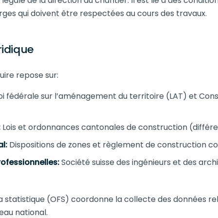
légale de la direction du chantier. Il est lié à des conditio
es qui doivent être respectées au cours des travaux.
idique
uire repose sur:
oi fédérale sur l’aménagement du territoire (LAT) et Cons
:
Lois et ordonnances cantonales de construction (différ
l:
Dispositions de zones et règlement de construction
ofessionnelles:
Société suisse des ingénieurs et des archi
 la statistique (OFS) coordonne la collecte des données re
eau national.