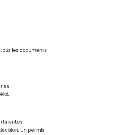
tous les documents
inée
lai.
ertinentes
décision. Un permis