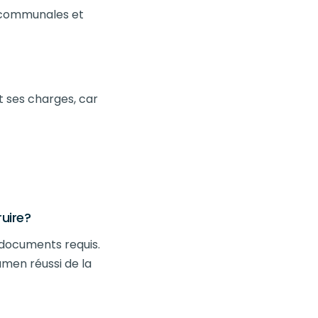
t communales et
t ses charges, car
uire?
documents requis.
amen réussi de la