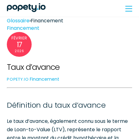
Skip
Me
to
content
Glossaire
›
Financement
Financement
FÉVRIER
17
2026
Taux d’avance
Financement
POPETY.IO
Définition du taux d’avance
Le taux d’avance, également connu sous le terme
de Loan-to-Value (LTV), représente le rapport
entre le montant du crédit hypothécaire et la