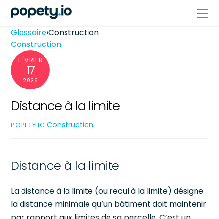
Skip
Me
to
content
Glossaire
›
Construction
Construction
FÉVRIER
17
2026
Distance à la limite
Construction
POPETY.IO
Distance à la limite
La distance à la limite (ou recul à la limite) désigne
la distance minimale qu’un bâtiment doit maintenir
par rapport aux limites de sa parcelle. C’est un