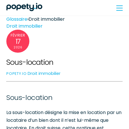
Skip
Me
to
content
Glossaire
›
Droit immobilier
Droit immobilier
FÉVRIER
17
2026
Sous-location
Droit immobilier
POPETY.IO
Sous-location
La sous-location désigne la mise en location par un
locataire d’un bien dont il n’est lui-même que
locataire. En droit suisse, cette pratique est