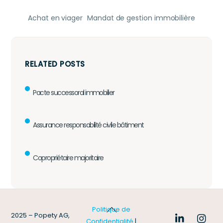
Achat en viager
Mandat de gestion immobilière
RELATED POSTS
Pacte successoral immobilier
Assurance responsabilité civile bâtiment
Copropriétaire majoritaire
Back
Politique de
2025 – Popety AG,
To
Confidentialité
|