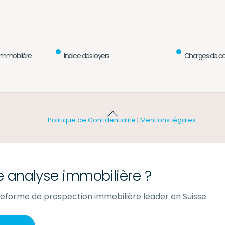
immobilière
Indice des loyers
Charges de co
Back
Politique de Confidentialité
|
Mentions légales
To
Top
e analyse immobilière ?
ateforme de prospection immobilière leader en Suisse.