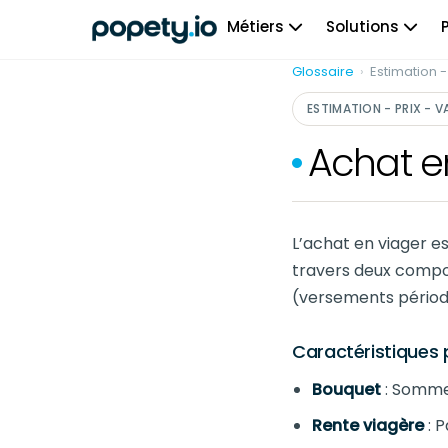
Skip
Métiers
Solutions
to
content
Glossaire
›
Estimation -
ESTIMATION - PRIX - V
Achat e
L’achat en viager es
travers deux compo
(versements périodi
Caractéristiques 
Bouquet
: Somme 
Rente viagère
: 