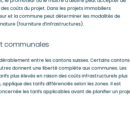
, le promoteur ou le maître d’œuvre peut accepter de
es coûts du projet. Dans les projets immobiliers
teur et la commune peut déterminer les modalités de
nature (fourniture d’infrastructures).
et communales
dérablement entre les cantons suisses. Certains cantons
d’autres donnent une liberté complète aux communes. Les
s plus élevés en raison des coûts infrastructurels plus
applique des tarifs différenciés selon les zones. Il est
ncernée les tarifs applicables avant de planifier un proj