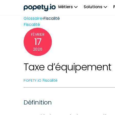
Skip
Métiers
Solutions
to
content
Glossaire
›
Fiscalité
Fiscalité
FÉVRIER
17
2026
Taxe d’équipement
Fiscalité
POPETY.IO
Définition