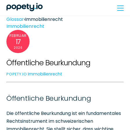
Skip
Me
to
content
Glossar
›
Immobilienrecht
Immobilienrecht
FEBRUAR
17
2026
Öffentliche Beurkundung
Immobilienrecht
POPETY.IO
Öffentliche Beurkundung
Die öffentliche Beurkundung ist ein fundamentales
Rechtsinstrument im schweizerischen
Immobilienrecht. Sie stellt sicher, dass wichtige