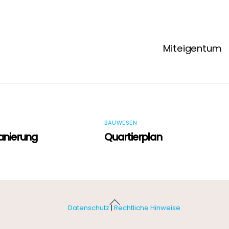
Miteigentum
BAUWESEN
anierung
Quartierplan
Back
Datenschutz
|
Rechtliche Hinweise
To
Top