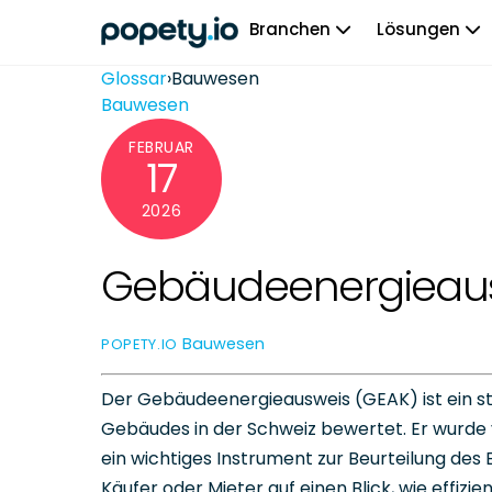
Skip
Branchen
Lösungen
to
content
Glossar
›
Bauwesen
Bauwesen
FEBRUAR
17
2026
Gebäudeenergieaus
Bauwesen
POPETY.IO
Der Gebäudeenergieausweis (GEAK) ist ein stan
Gebäudes in der Schweiz bewertet. Er wurde 
ein wichtiges Instrument zur Beurteilung des 
Käufer oder Mieter auf einen Blick, wie effiz