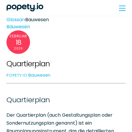
Skip
Me
to
content
Glossar
›
Bauwesen
Bauwesen
FEBRUAR
18
2026
Quartierplan
Bauwesen
POPETY.IO
Quartierplan
Der Quartierplan (auch Gestaltungsplan oder
Sondernutzungsplan genannt) ist ein
Raumplanungsinstrument, das die detaillierten