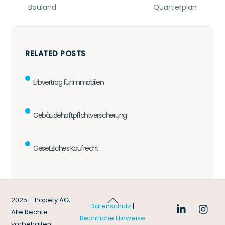
Bauland
Quartierplan
RELATED POSTS
Erbvertrag für Immobilien
Gebäudehaftpflichtversicherung
Gesetzliches Kaufrecht
Back
2025 – Popety AG,
Datenschutz
|
To
Alle Rechte
Rechtliche Hinweise
Top
vorbehalten