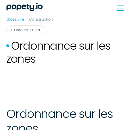
Skip
Me
to
content
Glossaire
›
Construction
CONSTRUCTION
Ordonnance sur les
zones
Ordonnance sur les
zones