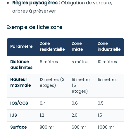
Règles paysagères :
Obligation de verdure,
arbres à préserver
Exemple de fiche zone
Zone
Zone
Zone
Paramètre
résidentielle
mixte
industrielle
Distance
6 mètres
5 mètres
10 mètres
aux limites
Hauteur
12 mètres (3
18 mètres
15 mètres
maximale
étages)
(5
étages)
IOS/COS
0,4
0,6
0,5
IUS
1,2
2,0
1,5
Surface
800 m²
600 m²
1’000 m²