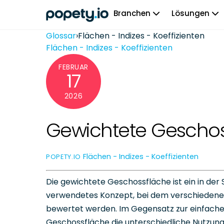
Skip
Branchen
Lösungen
to
content
Glossar
›
Flächen - Indizes - Koeffizienten
Flächen - Indizes - Koeffizienten
FEBRUAR
17
2026
Gewichtete Geschos
Flächen - Indizes - Koeffizienten
POPETY.IO
Die gewichtete Geschossfläche ist ein in de
verwendetes Konzept, bei dem verschiedene
bewertet werden. Im Gegensatz zur einfache
Geschossfläche die unterschiedliche Nutzung