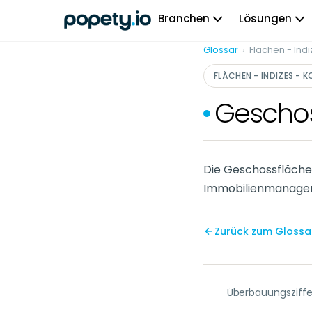
Skip
Branchen
Lösungen
to
content
Glossar
›
Flächen - Indi
FLÄCHEN - INDIZES - K
Geschos
Die Geschossflächen
Immobilienmanage
Zurück zum Glossa
Überbauungsziffe