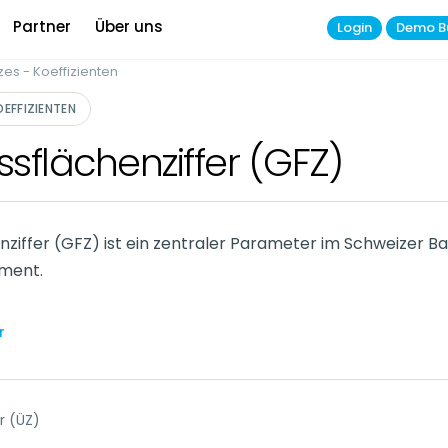
Partner
Über uns
Login
Demo B
zes - Koeffizienten
OEFFIZIENTEN
sflächenziffer (GFZ)
ziffer (GFZ) ist ein zentraler Parameter im Schweizer B
ment.
r
r (ÜZ)