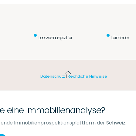
Leerwohnungsziffer
Lärmindex
Back
Datenschutz
|
Rechtliche Hinweise
To
Top
e eine Immobilienanalyse?
ührende Immobilienprospektionsplattform der Schweiz.