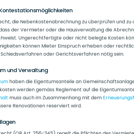
 Kontestationsmöglichkeiten
echt, die Nebenkostenabrechnung zu überprüfen und zu c
 dass der Vermieter oder die Hausverwaltung die Abrech
chweist. Ungerechtfertigte oder nicht belegte Kosten k
igkeiten können Mieter Einspruch erheben oder rechtliche
n Schiedsverfahren oder Gerichtsverfahren nötig sein.
um und Verwaltung
tum
haben die Eigentumsanteile an Gemeinschaftsanlage
kosten werden gemäss Reglement auf die Eigentumsanteile
halt
muss auch im Zusammenhang mit dem
Erneuerungs
ssere Renovationen reserviert wird.
dlagen
echt (OR Art. 256-345) regelt die Pflichten des Vermiete