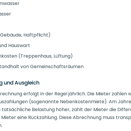
rmwasser
asser
Gebäude, Haftpflicht)
und Hauswart
mkosten (Treppenhaus, Lüftung)
nstandhalt von Gemeinschaftsräumen
 und Ausgleich
chnung erfolgt in der Regel jährlich. Die Mieter zahlen
szahlungen (sogenannte Nebenkostenmiete). Am Jahre
 tatsächliche Belastung höher, zahlt der Mieter die Differe
er Mieter eine Rückzahlung. Diese Abrechnung muss trans
n.