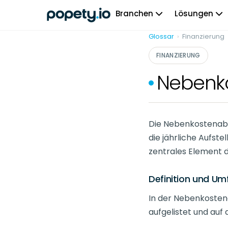
Skip
Branchen
Lösungen
to
content
Glossar
›
Finanzierung
FINANZIERUNG
Nebenk
Die Nebenkostenab
die jährliche Aufste
zentrales Element d
Definition und U
In der Nebenkosten
aufgelistet und auf