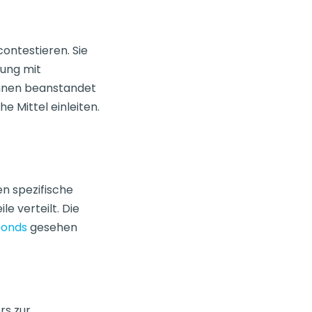
ontestieren. Sie
nung mit
önnen beanstandet
 Mittel einleiten.
n spezifische
 verteilt. Die
fonds
gesehen
rs zur