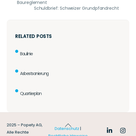
Baureglement
Schuldbrief: Schweizer Grundpfandrecht
RELATED POSTS
Baulinie
Asbestsanierung
Quartierplan
Back
2025 – Popety AG,
Datenschutz
|
To
Alle Rechte
Rechtliche Hinweise