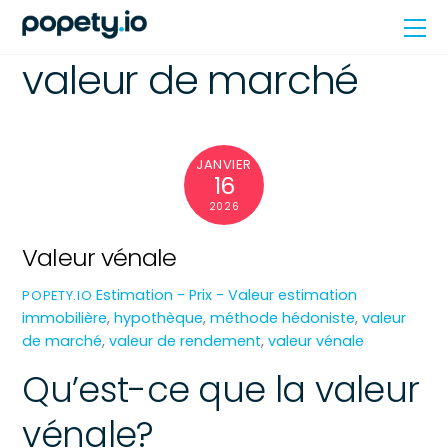
Skip
Me
to
content
valeur de marché
JANVIER
16
2026
Valeur vénale
Estimation - Prix - Valeur
estimation
POPETY.IO
immobilière
,
hypothèque
,
méthode hédoniste
,
valeur
de marché
,
valeur de rendement
,
valeur vénale
Qu’est-ce que la valeur
vénale?