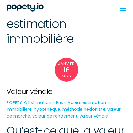
Skip
Me
to
content
estimation
immobilière
JANVIER
16
2026
Valeur vénale
Estimation - Prix - Valeur
estimation
POPETY.IO
immobilière
,
hypothèque
,
méthode hédoniste
,
valeur
de marché
,
valeur de rendement
,
valeur vénale
Qu’est-ce que la valeur