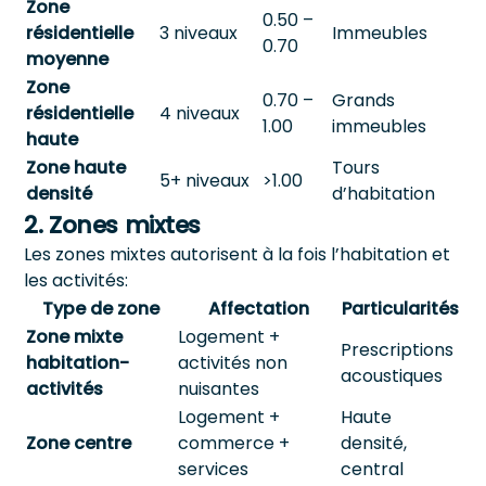
Zone
0.50 –
résidentielle
3 niveaux
Immeubles
0.70
moyenne
Zone
0.70 –
Grands
résidentielle
4 niveaux
1.00
immeubles
haute
Zone haute
Tours
5+ niveaux
>1.00
densité
d’habitation
2. Zones mixtes
Les zones mixtes autorisent à la fois l’habitation et
les activités:
Type de zone
Affectation
Particularités
Zone mixte
Logement +
Prescriptions
habitation-
activités non
acoustiques
activités
nuisantes
Logement +
Haute
Zone centre
commerce +
densité,
services
central