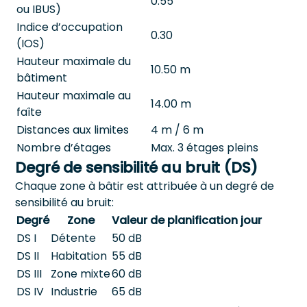
0.55
ou IBUS)
Indice d’occupation
0.30
(IOS)
Hauteur maximale du
10.50 m
bâtiment
Hauteur maximale au
14.00 m
faîte
Distances aux limites
4 m / 6 m
Nombre d’étages
Max. 3 étages pleins
Degré de sensibilité au bruit (DS)
Chaque zone à bâtir est attribuée à un degré de
sensibilité au bruit:
Degré
Zone
Valeur de planification jour
DS I
Détente
50 dB
DS II
Habitation
55 dB
DS III
Zone mixte
60 dB
DS IV
Industrie
65 dB