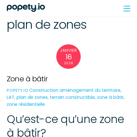
Skip
Me
to
content
plan de zones
JANVIER
16
2026
Zone à bâtir
Construction
aménagement du territoire
,
POPETY.IO
LAT
,
plan de zones
,
terrain constructible
,
zone à bâtir
,
zone résidentielle
Qu’est-ce qu’une zone
à bâtir?