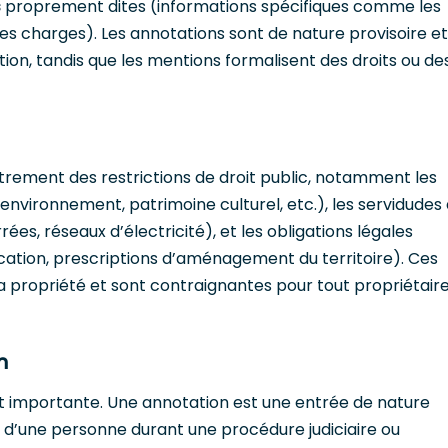
s
proprement dites (informations spécifiques comme les
u les charges). Les annotations sont de nature provisoire et
ition, tandis que les mentions formalisent des droits ou de
strement des restrictions de droit public, notamment les
nvironnement, patrimoine culturel, etc.), les servidudes
rées, réseaux d’électricité), et les obligations légales
cation, prescriptions d’aménagement du territoire). Ces
de la propriété et sont contraignantes pour tout propriétair
n
st importante. Une annotation est une entrée de nature
 d’une personne durant une procédure judiciaire ou