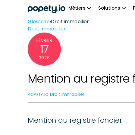
Skip
Métiers
Solutions
to
content
Glossaire
›
Droit immobilier
Droit immobilier
FÉVRIER
17
2026
Mention au registre 
Droit immobilier
POPETY.IO
Mention au registre foncier