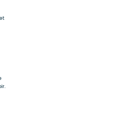
et
e
ir.