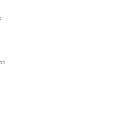
s
 de
e