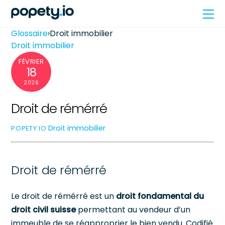
Skip
Me
to
content
Glossaire
›
Droit immobilier
Droit immobilier
FÉVRIER
18
2026
Droit de rémérré
Droit immobilier
POPETY.IO
Droit de rémérré
Le droit de rémérré est un
droit fondamental du
droit civil suisse
permettant au vendeur d’un
immeuble de se réapproprier le bien vendu. Codifié