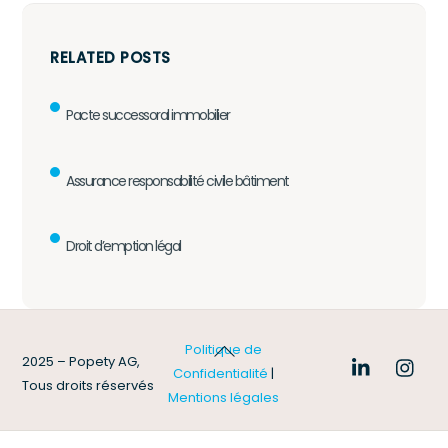
RELATED POSTS
Pacte successoral immobilier
Assurance responsabilité civile bâtiment
Droit d’emption légal
Back
Politique de
2025 – Popety AG,
To
Confidentialité
|
Tous droits réservés
Top
Mentions légales