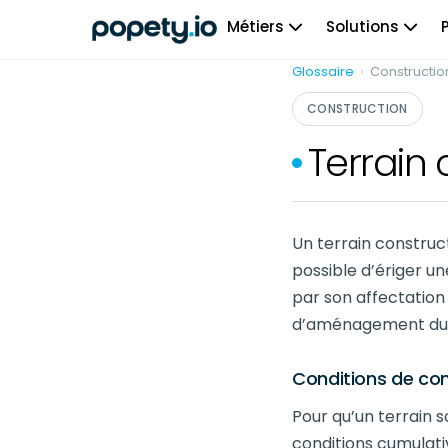
Skip
Métiers
Solutions
to
content
Glossaire
›
Constructio
CONSTRUCTION
Terrain 
Un terrain construct
possible d’ériger un
par son affectatio
d’aménagement du ter
Conditions de cons
Pour qu’un terrain s
conditions cumulativ