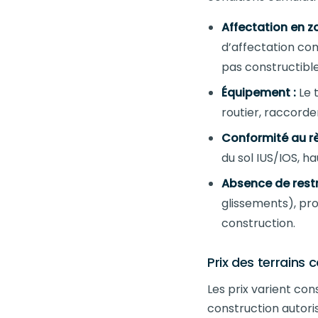
Affectation en zo
d’affectation com
pas constructible
Équipement :
Le 
routier, raccorde
Conformité au r
du sol IUS/IOS, h
Absence de restr
glissements), pr
construction.
Prix des terrains 
Les prix varient con
construction autorisé