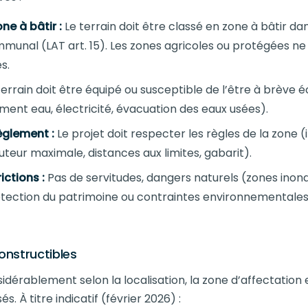
ne à bâtir :
Le terrain doit être classé en zone à bâtir dan
munal (LAT art. 15). Les zones agricoles ou protégées ne
s.
terrain doit être équipé ou susceptible de l’être à brève
ment eau, électricité, évacuation des eaux usées).
èglement :
Le projet doit respecter les règles de la zone (i
auteur maximale, distances aux limites, gabarit).
ictions :
Pas de servitudes, dangers naturels (zones inon
otection du patrimoine ou contraintes environnemental
constructibles
sidérablement selon la localisation, la zone d’affectation e
s. À titre indicatif (février 2026) :