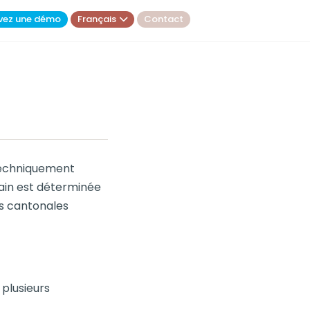
vez une démo
Français
Contact
 techniquement
rrain est déterminée
s cantonales
 plusieurs