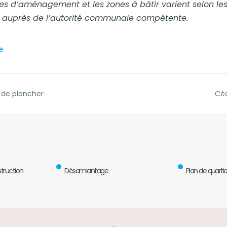
les d’aménagement et les zones à bâtir varient selon les
 auprès de l’autorité communale compétente.
e
 de plancher
Céd
truction
Désamiantage
Plan de quartie
Back