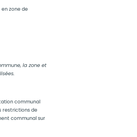
² en zone de
 commune, la zone et
isées.
fectation communal
s restrictions de
lement communal sur