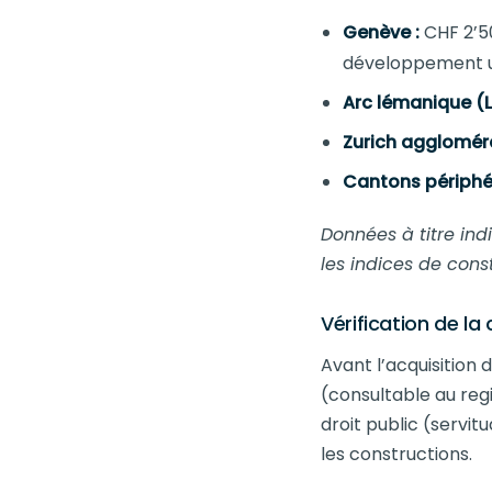
Genève :
CHF 2’50
développement 
Arc lémanique (
Zurich aggloméra
Cantons périphér
Données à titre indi
les indices de cons
Vérification de la 
Avant l’acquisition 
(consultable au regi
droit public (servi
les constructions.