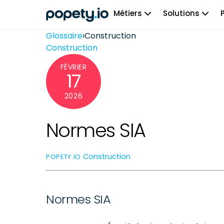
Skip
Métiers
Solutions
to
content
Glossaire
›
Construction
Construction
FÉVRIER
17
2026
Normes SIA
Construction
POPETY.IO
Normes SIA