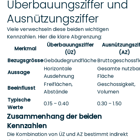
Überbauungsziffer und
Ausnützungsziffer
Viele verwechseln diese beiden wichtigen
Kennzahlen. Hier die klare Abgrenzung:
Überbauungsziffer
Ausnützungszif
Merkmal
(ÜZ)
(AZ)
Bezugsgrösse
Gebäudegrundfläche
Bruttogeschossf
Horizontale
Gesamte nutzba
Aussage
Ausdehnung
Fläche
Freiflächen,
Geschossigkeit,
Beeinflusst
Abstände
Volumen
Typische
0.15 – 0.40
0.30 – 1.50
Werte
Zusammenhang der beiden
Kennzahlen
Die Kombination von ÜZ und AZ bestimmt indirekt