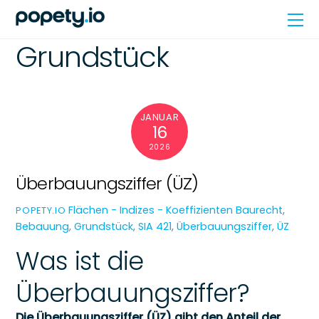
Skip
Me
to
content
Grundstück
JANUAR
16
2026
Überbauungsziffer (ÜZ)
Flächen - Indizes - Koeffizienten
Baurecht
,
POPETY.IO
Bebauung
,
Grundstück
,
SIA 421
,
Überbauungsziffer
,
ÜZ
Was ist die
Überbauungsziffer?
Die Überbauungsziffer (ÜZ) gibt den Anteil der