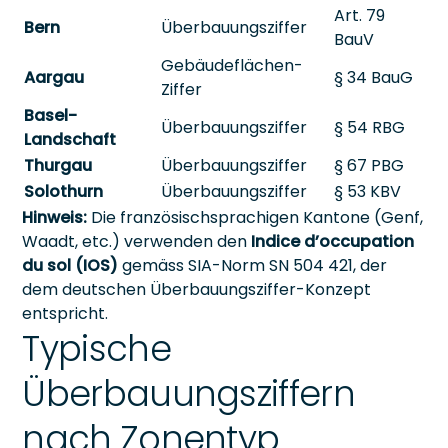
Art. 79
Bern
Überbauungsziffer
BauV
Gebäudeflächen-
Aargau
§ 34 BauG
Ziffer
Basel-
Überbauungsziffer
§ 54 RBG
Landschaft
Thurgau
Überbauungsziffer
§ 67 PBG
Solothurn
Überbauungsziffer
§ 53 KBV
Hinweis:
Die französischsprachigen Kantone (Genf,
Waadt, etc.) verwenden den
Indice d’occupation
du sol (IOS)
gemäss SIA-Norm SN 504 421, der
dem deutschen Überbauungsziffer-Konzept
entspricht.
Typische
Überbauungsziffern
nach Zonentyp