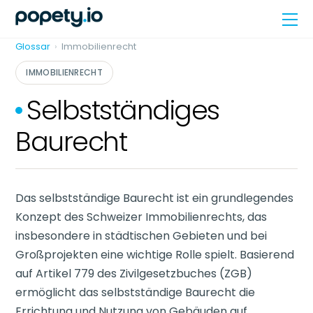
Skip
Me
to
content
Glossar
›
Immobilienrecht
IMMOBILIENRECHT
Selbstständiges
Baurecht
Das selbstständige Baurecht ist ein grundlegendes
Konzept des Schweizer Immobilienrechts, das
insbesondere in städtischen Gebieten und bei
Großprojekten eine wichtige Rolle spielt. Basierend
auf Artikel 779 des Zivilgesetzbuches (ZGB)
ermöglicht das selbstständige Baurecht die
Errichtung und Nutzung von Gebäuden auf