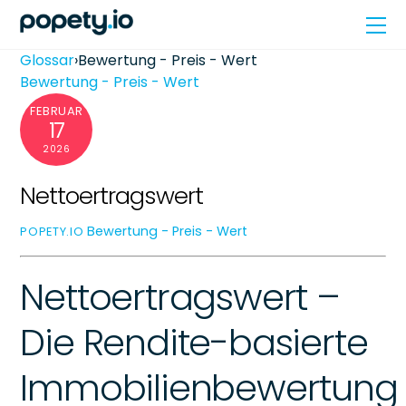
Skip
Me
to
content
Glossar
›
Bewertung - Preis - Wert
Bewertung - Preis - Wert
FEBRUAR
17
2026
Nettoertragswert
Bewertung - Preis - Wert
POPETY.IO
Nettoertragswert –
Die Rendite-basierte
Immobilienbewertung