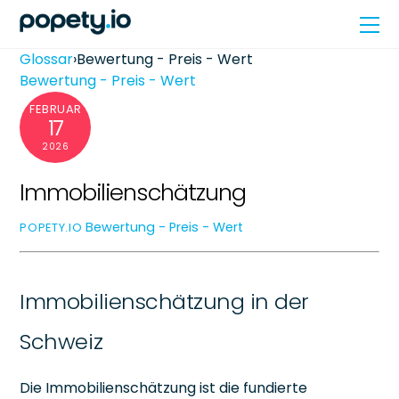
Skip
Me
to
content
Glossar
›
Bewertung - Preis - Wert
Bewertung - Preis - Wert
FEBRUAR
17
2026
Immobilienschätzung
Bewertung - Preis - Wert
POPETY.IO
Immobilienschätzung in der
Schweiz
Die Immobilienschätzung ist die fundierte