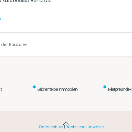
n kantonalen Behörde.
r
 der Bauzone
t
Leibrente bei Immobilien
Mietpreisindex
Back
Datenschutz
|
Rechtliche Hinweise
To