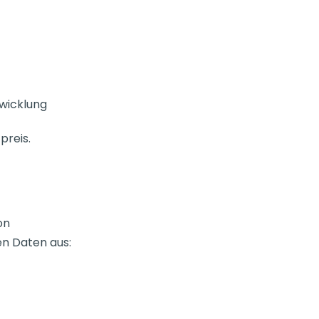
twicklung
preis.
on
en Daten aus: