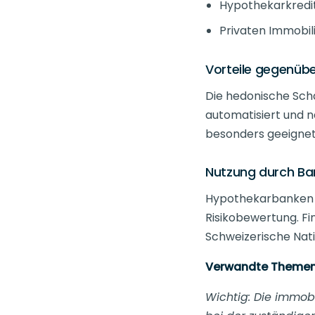
Hypothekarkredi
Privaten Immobi
Vorteile gegenüb
Die hedonische Schä
automatisiert und n
besonders geeigne
Nutzung durch Ba
Hypothekarbanken v
Risikobewertung. F
Schweizerische Nati
Verwandte Themen
Wichtig: Die immobi