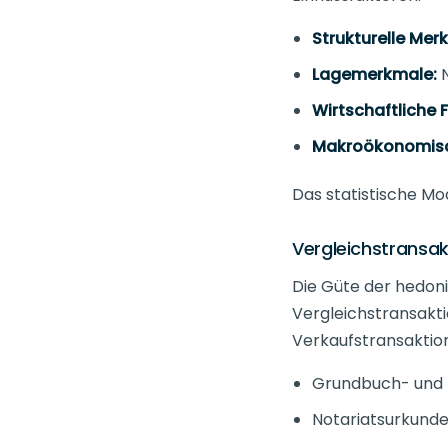
Strukturelle Mer
Lagemerkmale:
N
Wirtschaftliche 
Makroökonomisc
Das statistische Mo
Vergleichstransa
Die Güte der hedon
Vergleichstransakt
Verkaufstransaktion
Grundbuch- und
Notariatsurkund