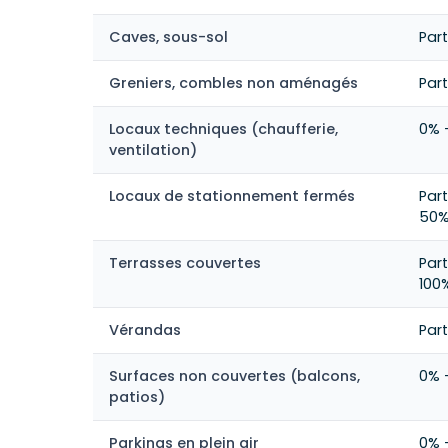
Caves, sous-sol
Par
Greniers, combles non aménagés
Par
Locaux techniques (chaufferie,
0% 
ventilation)
Locaux de stationnement fermés
Par
50%
Terrasses couvertes
Par
100
Vérandas
Par
Surfaces non couvertes (balcons,
0% 
patios)
Parkings en plein air
0% 