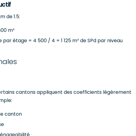
ctif
m de 1.5:
500 m²
par étage = 4 500 / 4 = 1 125 m² de SPd par niveau
nales
ertains cantons appliquent des coefficients légèrement
emple:
le canton
se
énageabilité