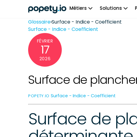
Skip
Métiers
Solutions
to
content
Glossaire
›
Surface - Indice - Coefficient
Surface - Indice - Coefficient
FÉVRIER
17
2026
Surface de planche
Surface - Indice - Coefficient
POPETY.IO
Surface de pl
déterminante