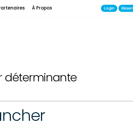
Partenaires
À Propos
Login
Réser
r déterminante
ancher