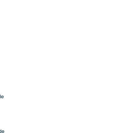
le
de