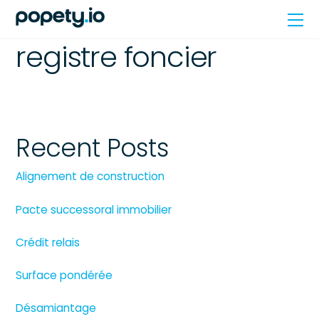
Skip
Me
to
content
registre foncier
Recent Posts
Alignement de construction
Pacte successoral immobilier
Crédit relais
Surface pondérée
Désamiantage